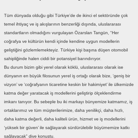
Tüm dünyada olduğu gibi Türkiye’de de ikinci el sektöründe çok
temel ihtiyaç ve iş akışlarının benzerliği dışında, uluslararası
standartların olmadığını vurgulayan Özarslan Tangün, “Her
coğrafya ve kültürün kendi içinde kendine uygun modellerin
geliştiğini gözlemlemekteyiz. Türkiye kişi başına düşen otomobil
sahipliğinde halen ciddi bir potansiyel barındırıyor.
Bu durum bizim gibi yerel olarak köklü, uluslararası olarak ise
dünyanın en büyük filosunun yerel iş ortağı olarak bize, ‘geniş bir
vizyon’ ve ‘coğrafyanın ticaretine keskin bir hakimiyet’ ile ülkemizde
katma değer yaratacak iş modellerini geliştirip ölçeklendirme
imkanı tanıyor. Bu sebeple bu iki markayı bünyemize katmamız, iş
ortaklarımız ve tüm müşterilerimize, daha yenilikçi, daha hızlı,
daha katma değerli, daha kaliteli ürün, hizmet ve iş modellerini
‘yüksek bir güven’ ile sağlayarak sürdürülebilir büyümemize katkı
sağlayacak” diye konuştu.