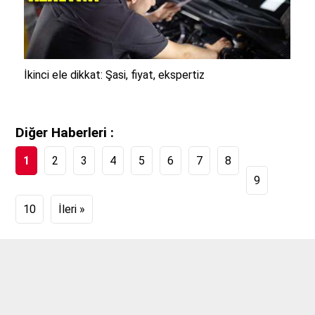
İkinci ele dikkat: Şasi, fiyat, ekspertiz
Diğer
Haberleri :
1
2
3
4
5
6
7
8
9
10
İleri »