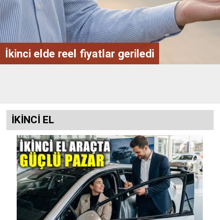
Enterprise Türkiye, 35 kat büyüdü
İKİNCİ EL