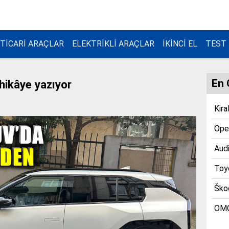
TİCARİ ARAÇLAR
ELEKTRİKLİ ARAÇLAR
İKİNCİ EL
TEST
En 
 hikâye yazıyor
Kira
Opel
Audi
Toyo
Škod
OMO