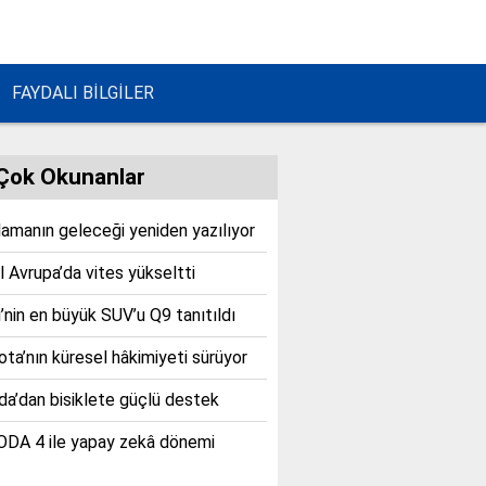
FAYDALI BİLGİLER
Çok Okunanlar
lamanın geleceği yeniden yazılıyor
 Avrupa’da vites yükseltti
’nin en büyük SUV’u Q9 tanıtıldı
ta’nın küresel hâkimiyeti sürüyor
a’dan bisiklete güçlü destek
DA 4 ile yapay zekâ dönemi