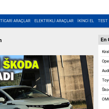
TİCARİ ARAÇLAR
ELEKTRİKLİ ARAÇLAR
İKİNCİ EL
TEST
En 
m
Kira
Opel
Audi
Toyo
Škod
OMO