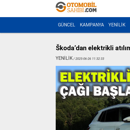
GÜNCEL
KAMPANYA
YENİLİK
Škoda’dan elektrikli atılı
YENİLİK
/ 2025-06-26 11:32:33