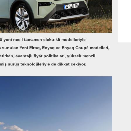
 yeni nesil tamamen elektrikli modelleriyle
ışa sunulan Yeni Elroq, Enyaq ve Enyaq Coupé modelleri,
rken, avantajlı fiyat politikaları, yüksek menzil
şmiş sürüş teknolojileriyle de dikkat çekiyor.