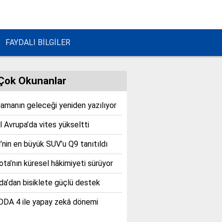
FAYDALI BİLGİLER
Çok Okunanlar
lamanın geleceği yeniden yazılıyor
 Avrupa’da vites yükseltti
’nin en büyük SUV’u Q9 tanıtıldı
ta’nın küresel hâkimiyeti sürüyor
a’dan bisiklete güçlü destek
DA 4 ile yapay zekâ dönemi