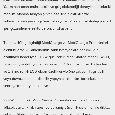
Yarım asrı aşan mühendislik ve güç elektroniği deneyimini elektrikli
mobilite alanına taşıyan şirket, özellikle elektrikli araç
kullanıcılarının yaşadığı “menzil kaygısına” karşı geliştirdiği portatif
şarj çözümleriyle sektörde öncü rol üstlendi.
Tunçmatik’in geliştirdiği MobiCharge ve MobiCharge Pro ürünleri,
elektrikli araç kullanıcılarının sabit istasyonlara bağımlılığını
azaltmayı hedefliyor. 11 kW gücündeki MobiCharge modeli; Wi-Fi,
Bluetooth, mobil uygulama desteği, IP66 su geçirmezlik standardı
ve 1,9 inç renkli LCD ekran özellikleriyle öne çıkıyor. Taşınabilir
veya duvara monte edilebilir yapıya sahip ürün, farklı kullanım
senaryolarına uyum sağlıyor.
22 kW gücündeki MobiCharge Pro modeli ise metal gövdesi,
yüksek dayanıklılık yapısı ve gelişmiş güvenlik sistemleriyle dikkat
çekiyor. Mobil uygulama üzerinden kontrol edilebilen cihaz;