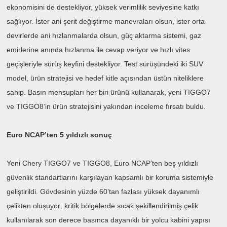
ekonomisini de destekliyor, yüksek verimlilik seviyesine katkı
sağlıyor. İster ani şerit değiştirme manevraları olsun, ister orta
devirlerde ani hızlanmalarda olsun, güç aktarma sistemi, gaz
emirlerine anında hızlanma ile cevap veriyor ve hızlı vites
geçişleriyle sürüş keyfini destekliyor. Test sürüşündeki iki SUV
model, ürün stratejisi ve hedef kitle açısından üstün niteliklere
sahip. Basın mensupları her biri ürünü kullanarak, yeni TIGGO7
ve TIGGO8’in ürün stratejisini yakından inceleme fırsatı buldu.
Euro NCAP’ten 5 yıldızlı sonuç
Yeni Chery TIGGO7 ve TIGGO8, Euro NCAP’ten beş yıldızlı
güvenlik standartlarını karşılayan kapsamlı bir koruma sistemiyle
geliştirildi. Gövdesinin yüzde 60’tan fazlası yüksek dayanımlı
çelikten oluşuyor; kritik bölgelerde sıcak şekillendirilmiş çelik
kullanılarak son derece basınca dayanıklı bir yolcu kabini yapısı