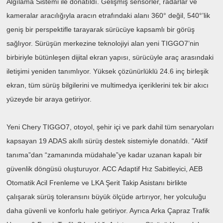
Algılama Sistemi ile donatıldı. Gelişmiş sensörler, radarlar ve
kameralar aracılığıyla aracın etrafındaki alanı 360° değil, 540°’lik
geniş bir perspektifle tarayarak sürücüye kapsamlı bir görüş
sağlıyor. Sürüşün merkezine teknolojiyi alan yeni TIGGO7’nin
birbiriyle bütünleşen dijital ekran yapısı, sürücüyle araç arasındaki
iletişimi yeniden tanımlıyor. Yüksek çözünürlüklü 24.6 inç birleşik
ekran, tüm sürüş bilgilerini ve multimedya içeriklerini tek bir akıcı
yüzeyde bir araya getiriyor.
Yeni Chery TIGGO7, otoyol, şehir içi ve park dahil tüm senaryoları
kapsayan 19 ADAS akıllı sürüş destek sistemiyle donatıldı. “Aktif
tanıma”dan “zamanında müdahale”ye kadar uzanan kapalı bir
güvenlik döngüsü oluşturuyor. ACC Adaptif Hız Sabitleyici, AEB
Otomatik Acil Frenleme ve LKA Şerit Takip Asistanı birlikte
çalışarak sürüş toleransını büyük ölçüde artırıyor, her yolculuğu
daha güvenli ve konforlu hale getiriyor. Ayrıca Arka Çapraz Trafik