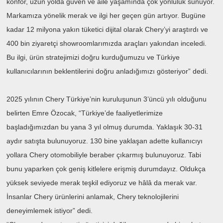
konfor, uzun yolda güven ve aile yaşamında çok yönlülük sunuyor.
Markamıza yönelik merak ve ilgi her geçen gün artıyor. Bugüne
kadar 12 milyona yakın tüketici dijital olarak Chery’yi araştırdı ve
400 bin ziyaretçi showroomlarımızda araçları yakından inceledi.
Bu ilgi, ürün stratejimizi doğru kurduğumuzu ve Türkiye
kullanıcılarının beklentilerini doğru anladığımızı gösteriyor” dedi.
2025 yılının Chery Türkiye’nin kuruluşunun 3’üncü yılı olduğunu
belirten Emre Özocak, “Türkiye’de faaliyetlerimize
başladığımızdan bu yana 3 yıl olmuş durumda. Yaklaşık 30-31
aydır satışta bulunuyoruz. 130 bine yaklaşan adette kullanıcıyı
yollara Chery otomobiliyle beraber çıkarmış bulunuyoruz. Tabi
bunu yaparken çok geniş kitlelere erişmiş durumdayız. Oldukça
yüksek seviyede merak teşkil ediyoruz ve hâlâ da merak var.
İnsanlar Chery ürünlerini anlamak, Chery teknolojilerini
deneyimlemek istiyor” dedi.