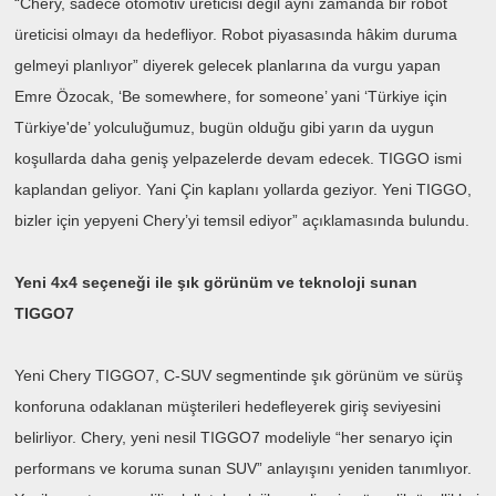
“Chery, sadece otomotiv üreticisi değil aynı zamanda bir robot
üreticisi olmayı da hedefliyor. Robot piyasasında hâkim duruma
gelmeyi planlıyor” diyerek gelecek planlarına da vurgu yapan
Emre Özocak, ‘Be somewhere, for someone’ yani ‘Türkiye için
Türkiye'de’ yolculuğumuz, bugün olduğu gibi yarın da uygun
koşullarda daha geniş yelpazelerde devam edecek. TIGGO ismi
kaplandan geliyor. Yani Çin kaplanı yollarda geziyor. Yeni TIGGO,
bizler için yepyeni Chery’yi temsil ediyor” açıklamasında bulundu.
Yeni 4x4 seçeneği ile şık görünüm ve teknoloji sunan
TIGGO7
Yeni Chery TIGGO7, C-SUV segmentinde şık görünüm ve sürüş
konforuna odaklanan müşterileri hedefleyerek giriş seviyesini
belirliyor. Chery, yeni nesil TIGGO7 modeliyle “her senaryo için
performans ve koruma sunan SUV” anlayışını yeniden tanımlıyor.