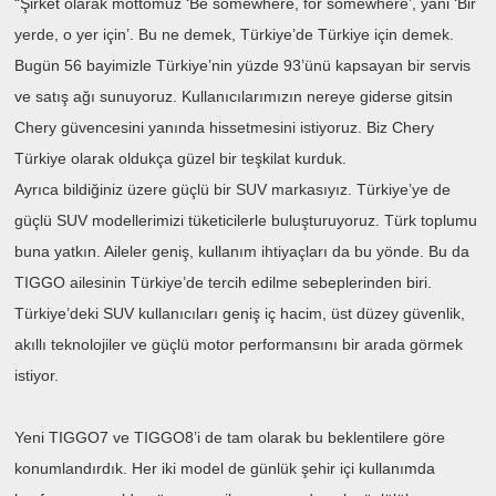
“Şirket olarak mottomuz ‘Be somewhere, for somewhere’, yani ‘Bir
yerde, o yer için’. Bu ne demek, Türkiye’de Türkiye için demek.
Bugün 56 bayimizle Türkiye’nin yüzde 93’ünü kapsayan bir servis
ve satış ağı sunuyoruz. Kullanıcılarımızın nereye giderse gitsin
Chery güvencesini yanında hissetmesini istiyoruz. Biz Chery
Türkiye olarak oldukça güzel bir teşkilat kurduk.
Ayrıca bildiğiniz üzere güçlü bir SUV markasıyız. Türkiye’ye de
güçlü SUV modellerimizi tüketicilerle buluşturuyoruz. Türk toplumu
buna yatkın. Aileler geniş, kullanım ihtiyaçları da bu yönde. Bu da
TIGGO ailesinin Türkiye’de tercih edilme sebeplerinden biri.
Türkiye’deki SUV kullanıcıları geniş iç hacim, üst düzey güvenlik,
akıllı teknolojiler ve güçlü motor performansını bir arada görmek
istiyor.
Yeni TIGGO7 ve TIGGO8’i de tam olarak bu beklentilere göre
konumlandırdık. Her iki model de günlük şehir içi kullanımda