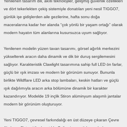
Yenilenen tasarım dili, akıllı teknolojiler, gelişmiş güvenlik özellikleri
ve dört tekerlekten çekiş sistemiyle donatılan yeni nesil TIGGO7,
günlük işe gidişlerden aile gezilerine, hafta sonu doğa
maceralarına kadar her alanda “çok yönlü bir yaşam ortağı” olarak
modern hayatın tüm alanlarına kusursuzca uyum sağlıyor.
Yenilenen modelin yüzen tavan tasarımı, görsel ağırlık merkezini
yükselterek aracın daha dinamik ve dik bir duruş sergilemesini
sağlıyor. Karakteristik Clawlight tasarımına sahip full LED ön farlar,
güçlü bir ışık imzası ve modern bir görünüm sunuyor. Bununla
birlikte Wildflare LED arka stop lambaları, keskin hatları ve güçlü
ışık dağılımıyla aracın arka bölümüne dinamik bir karakter
kazandırıyor. Modelde 19 inçlik Stiron alüminyum alaşımlı jantalar
modern bir görünüm oluşturuyor.
Yeni TIGGO7, çevresel farkındalığı en üst düzeye çıkaran Çevre